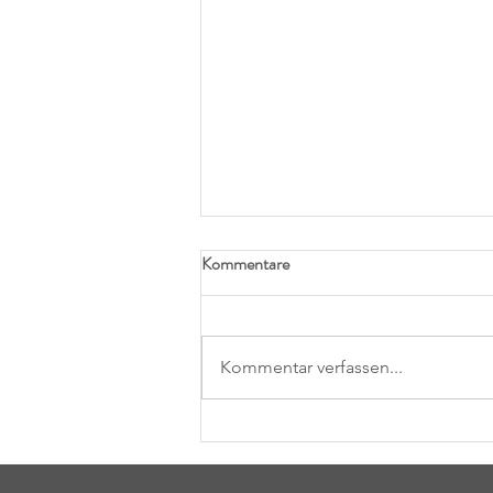
Kommentare
Kommentar verfassen...
Online Talk am Mi, 17.09.2025 –
Resozialisierung von „schwer
erziehbaren“ Haltern