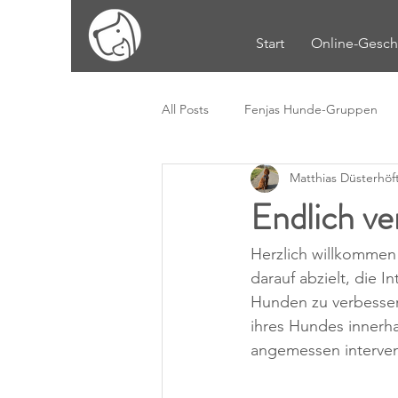
Start
Online-Gesch
All Posts
Fenjas Hunde-Gruppen
Matthias Düsterhöf
Endlich v
Herzlich willkommen 
darauf abzielt, die 
Hunden zu verbessern
ihres Hundes innerha
angemessen interven