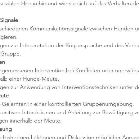
sozialen Hierarchie und wie sie sich auf das Verhalten d
Signale
rschiedenen Kommunikationssignale zwischen Hunden un
agieren.
gen zur Interpretation der Körpersprache und des Verhal
 Gruppe.
en
angemessenen Intervention bei Konflikten oder unerwün
halb einer Hunde-Meute.
gen zur Anwendung von Interventionstechniken unter de
eute
Gelernten in einer kontrollierten Gruppenumgebung.
ositiven Interaktionen und Anleitung zur Bewältigung v
en innerhalb der Meute.
ssung
ie bisherigen Lektionen und Diskussion möglicher Anpa