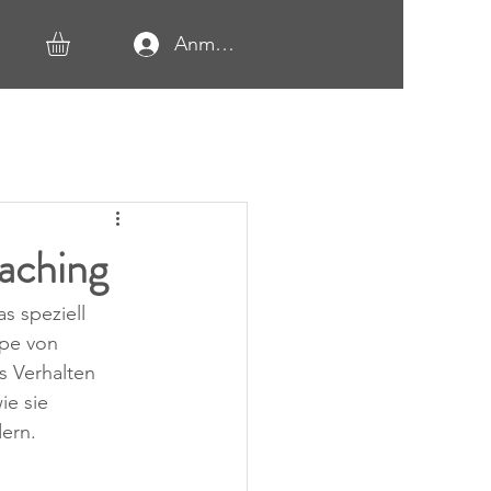
Anmelden
aching
s speziell 
ppe von 
s Verhalten 
e sie 
ern.