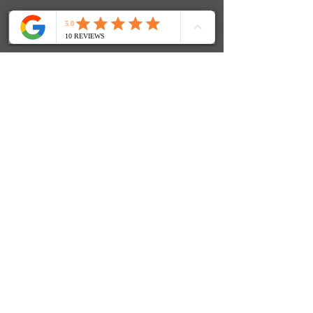
FenjasArt Hundezentrum
Fenja Teuber | Stolkerfelder Straße 24 | 24890 Stolk
Mobil: 0152 / 319 685 97
E-Mail:
info@fenjasart.de
|
www.fenjasart.de