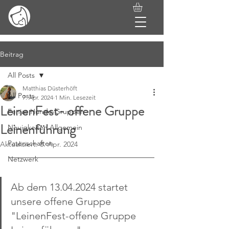
Beitrag
All Posts
Matthias Düsterhöft
All Posts
7. Apr. 2024
1 Min. Lesezeit
LeinenFest- offene Gruppe
Fenjas Hunde-Gruppen
Leinenführung
Neuigkeiten Allgemein
Patenschaften
Aktualisiert:
8. Apr. 2024
Netzwerk
Ab dem 13.04.2024 startet 
unsere offene Gruppe 
"LeinenFest-offene Gruppe 