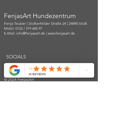
FenjasArt Hundezentrum
Fenja Teuber | Stolkerfelder Straße 24 | 24890 Stolk
Mobil: 0152 / 319 685 97
E-Mail:
info@fenjasart.de
|
www.fenjasart.de
SOCIALS
© 2024 FenjasArt
created by WorKnLiFe-Coaching