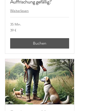
Auffrischung gefällig?
Weiterlesen
35 Min.
39
39 €
Euro
Buchen