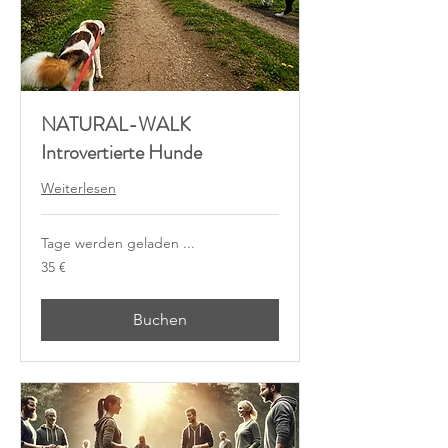
NATURAL-WALK
Introvertierte Hunde
Weiterlesen
Tage werden geladen ...
35
35 €
Euro
Buchen