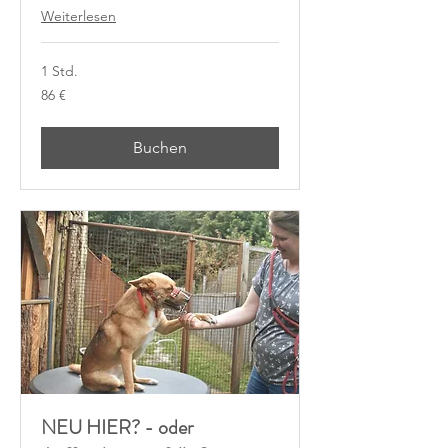
Weiterlesen
1 Std.
86
86 €
Euro
Buchen
NEU HIER? - oder