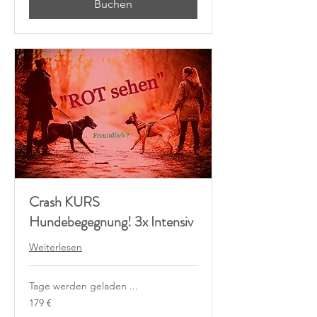
Buchen
Crash KURS
Hundebegegnung! 3x Intensiv
Weiterlesen
Tage werden geladen ...
179
179 €
Euro