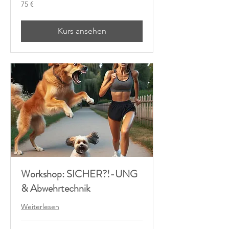
75
75 €
Euro
Kurs ansehen
Workshop: SICHER?!-UNG
& Abwehrtechnik
Weiterlesen