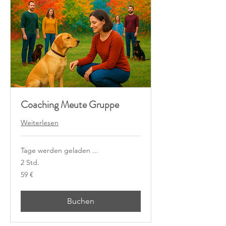
Coaching Meute Gruppe
Weiterlesen
Tage werden geladen ...
2 Std.
59
59 €
Euro
Buchen