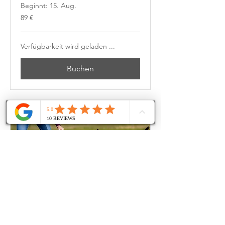
Beginnt: 15. Aug.
89
89 €
Euro
Verfügbarkeit wird geladen ...
Buchen
Warum SPIEL? Workshop