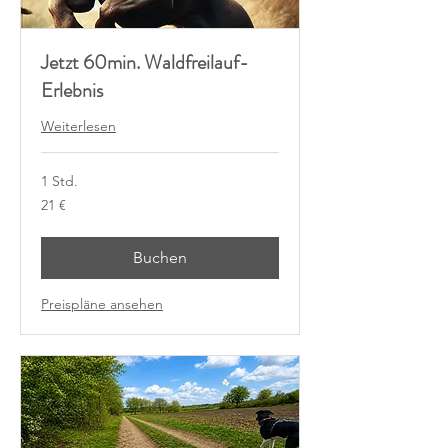
Jetzt 60min. Waldfreilauf-
Erlebnis
Weiterlesen
1 Std.
21
21 €
Euro
Buchen
Preispläne ansehen