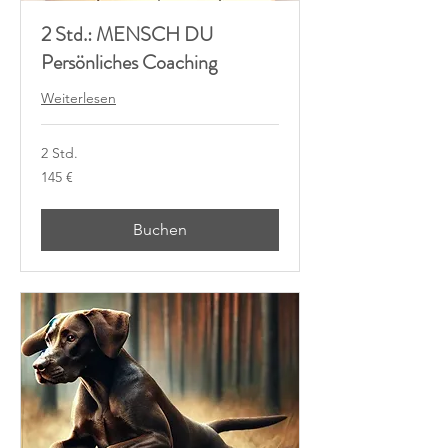
2 Std.: MENSCH DU
Persönliches Coaching
Weiterlesen
2 Std.
145
145 €
Euro
Buchen