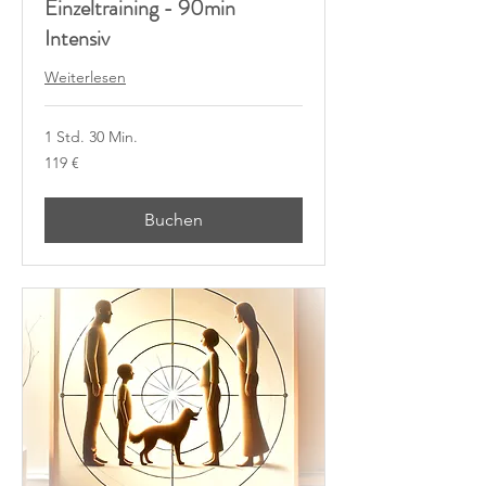
Einzeltraining - 90min
Intensiv
Weiterlesen
1 Std. 30 Min.
119
119 €
Euro
Buchen