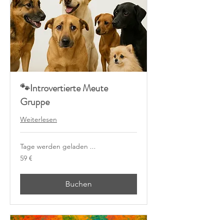
🐾Introvertierte Meute
Gruppe
Weiterlesen
Tage werden geladen ...
59
59 €
Euro
Buchen