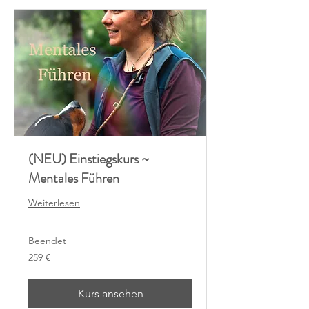
(NEU) Einstiegskurs ~
Mentales Führen
Weiterlesen
Beendet
259
259 €
Euro
Kurs ansehen