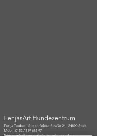
FenjasArt Hundezentrum
Fenja Teuber | Stolkerfelder Straße 24 | 24890 Stolk
Mobil: 0152 / 319 685 97
E-Mail:
info@fenjasart.de
|
www.fenjasart.de