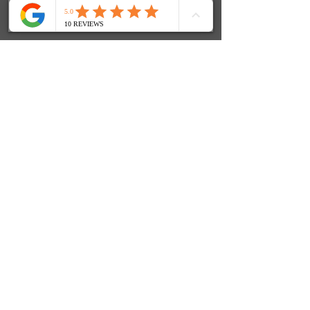
SOCIALS
© 2024 FenjasArt
created by WorKnLiFe-Coaching