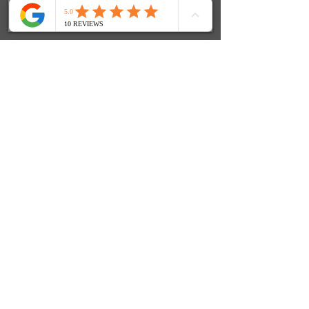
SOCIALS
© 2024 FenjasArt
created by WorKnLiFe-Coaching