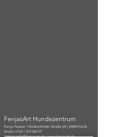
FenjasArt Hundezentrum
Fenja Teuber | Stolkerfelder Straße 24 | 24890 Stolk
Mobil: 0152 / 319 685 97
E-Mail:
info@fenjasart.de
|
www.fenjasart.de