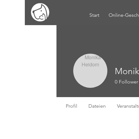
Start
Online-Gesch
Monik
0
Follower
Profil
Dateien
Veranstal