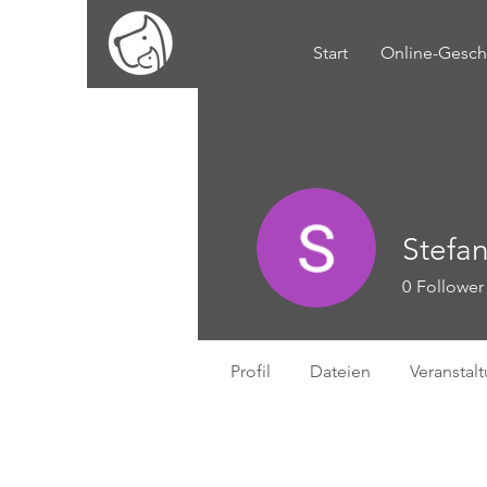
Start
Online-Gesch
Stefa
0
Follower
Profil
Dateien
Veranstal