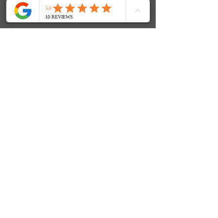
SOCIALS
© 2024 FenjasArt
created by WorKnLiFe-Coaching