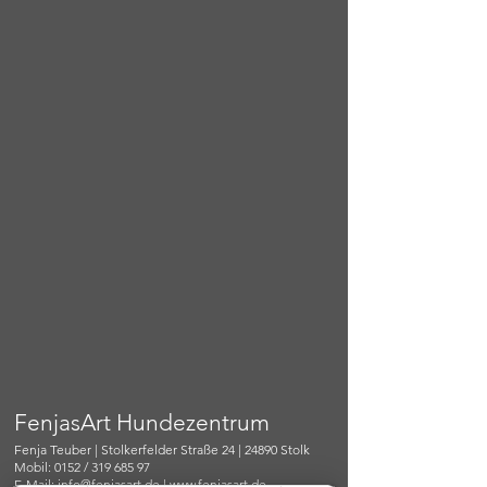
FenjasArt Hundezentrum
Fenja Teuber | Stolkerfelder Straße 24 | 24890 Stolk
Mobil: 0152 / 319 685 97
E-Mail:
info@fenjasart.de
|
www.fenjasart.de