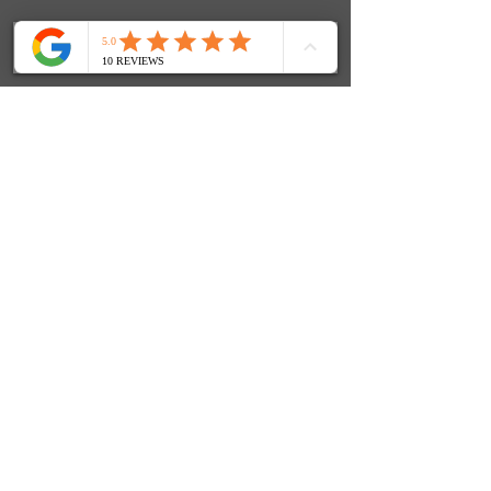
FenjasArt Hundezentrum
Fenja Teuber | Stolkerfelder Straße 24 | 24890 Stolk
Mobil: 0152 / 319 685 97
E-Mail:
info@fenjasart.de
|
www.fenjasart.de
SOCIALS
© 2024 FenjasArt
created by WorKnLiFe-Coaching