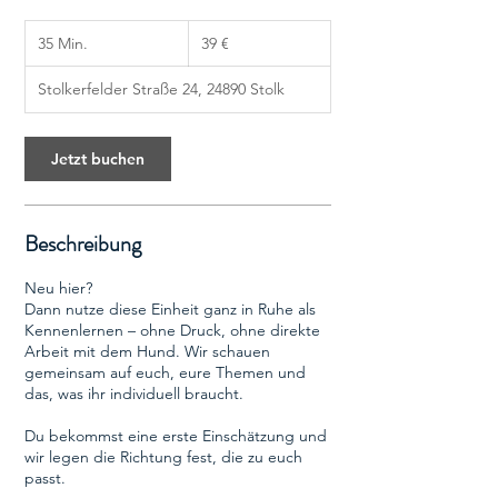
39
35 Min.
3
Euro
39 €
5
M
Stolkerfelder Straße 24, 24890 Stolk
i
n
.
Jetzt buchen
Beschreibung
Neu hier?
Dann nutze diese Einheit ganz in Ruhe als
Kennenlernen – ohne Druck, ohne direkte
Arbeit mit dem Hund. Wir schauen
gemeinsam auf euch, eure Themen und
das, was ihr individuell braucht.
Du bekommst eine erste Einschätzung und
wir legen die Richtung fest, die zu euch
passt.