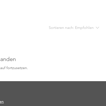
Sortieren nach:
Empfohlen
handen
auf fortzusetzen.
en