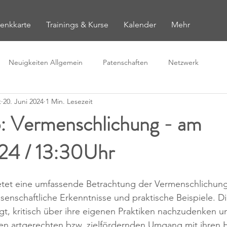
enkkarte
Trainings & Kurse
Kalender
Mehr
Neuigkeiten Allgemein
Patenschaften
Netzwerk
t
20. Juni 2024
1 Min. Lesezeit
 Vermenschlichung - am
24 / 13:30Uhr
tet eine umfassende Betrachtung der Vermenschlichun
ssenschaftliche Erkenntnisse und praktische Beispiele. D
, kritisch über ihre eigenen Praktiken nachzudenken un
den artgerechten bzw. zielfördernden Umgang mit ihren 