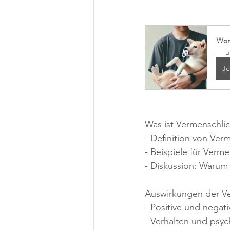
Wor
u
Je
Was ist Vermenschli
- Definition von Ver
- Beispiele für Verm
- Diskussion: Waru
Auswirkungen der V
- Positive und nega
- Verhalten und psy