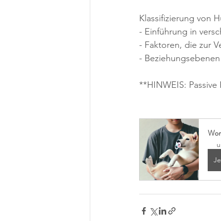
Klassifizierung von
- Einführung in ver
- Faktoren, die zur 
- Beziehungsebenen 
**HINWEIS: Passive B
Wor
u
Je