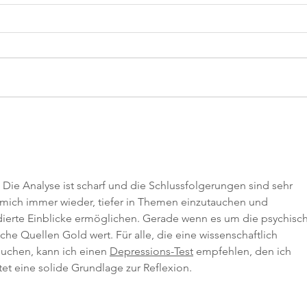
Zweite Chance verdient: Raus aus
📢 N
der Schuldfalle!
Flexi
l! Die Analyse ist scharf und die Schlussfolgerungen sind sehr 
t mich immer wieder, tiefer in Themen einzutauchen und 
ierte Einblicke ermöglichen. Gerade wenn es um die psychisc
che Quellen Gold wert. Für alle, die eine wissenschaftlich 
suchen, kann ich einen 
Depressions-Test
 empfehlen, den ich 
et eine solide Grundlage zur Reflexion.