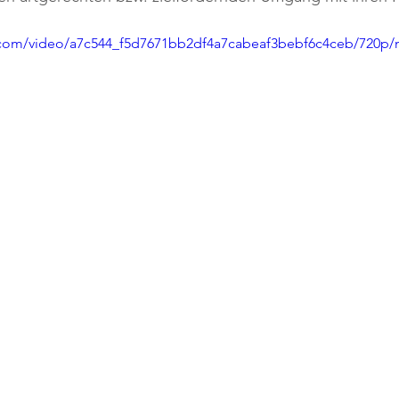
ic.com/video/a7c544_f5d7671bb2df4a7cabeaf3bebf6c4ceb/720p/