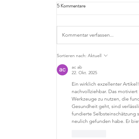
5 Kommentare
Kommentar verfassen...
Online Talk am Mi, 17.09.2025 –
Sortieren nach:
Aktuell
Resozialisierung von „schwer
ac ab
erziehbaren“ Haltern
22. Okt. 2025
Ein wirklich exzellenter Artike
nachvollziehbar. Das motivier
Werkzeuge zu nutzen, die fund
Gesundheit geht, sind verlässli
fundierte Selbsteinschätzung 
neulich gefunden habe. Er biet
Gefällt mir