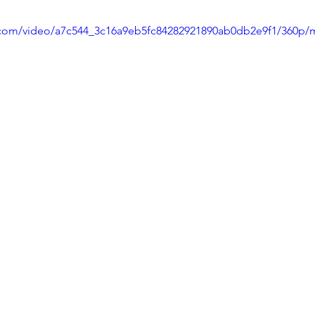
ic.com/video/a7c544_3c16a9eb5fc84282921890ab0db2e9f1/360p/