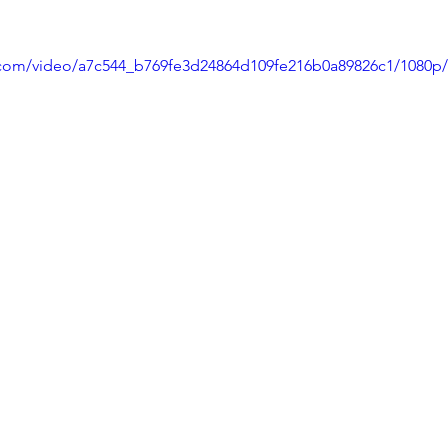
ic.com/video/a7c544_b769fe3d24864d109fe216b0a89826c1/1080p