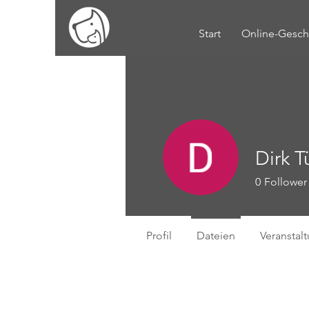
Start
Online-Gesch
Dirk T
0
Follower
Profil
Dateien
Veranstal