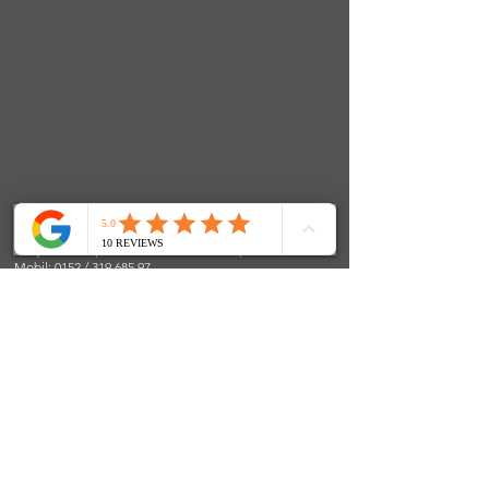
FenjasArt Hundezentrum
Fenja Teuber | Stolkerfelder Straße 24 | 24890 Stolk
Mobil: 0152 / 319 685 97
E-Mail:
info@fenjasart.de
|
www.fenjasart.de
SOCIALS
© 2024 FenjasArt
created by WorKnLiFe-Coaching