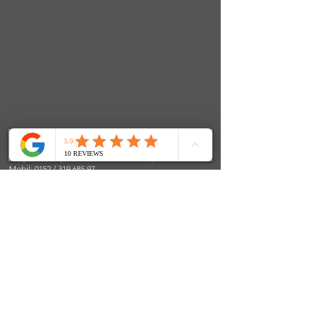
FenjasArt Hundezentrum
Fenja Teuber | Stolkerfelder Straße 24 | 24890 Stolk
Mobil: 0152 / 319 685 97
E-Mail:
info@fenjasart.de
|
www.fenjasart.de
SOCIALS
© 2024 FenjasArt
created by WorKnLiFe-Coaching