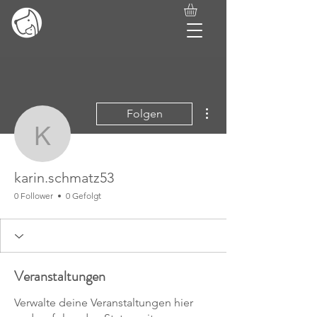
Weitere Optionen
Folgen
karin.schmatz53
karin.schmatz53
0 Follower
0 Gefolgt
Veranstaltungen
Verwalte deine Veranstaltungen hier