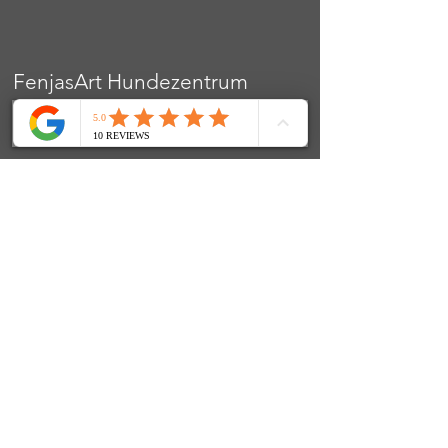
FenjasArt Hundezentrum
Fenja Teuber | Stolkerfelder Straße 24 | 24890 Stolk
Mobil: 0152 / 319 685 97
E-Mail:
info@fenjasart.de
|
www.fenjasart.de
SOCIALS
© 2024 FenjasArt
created by WorKnLiFe-Coaching