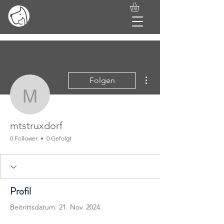
Weitere Optionen
Folgen
mtstruxdorf
mtstruxdorf
0 Follower
0 Gefolgt
Profil
Beitrittsdatum: 21. Nov. 2024