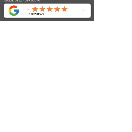
Mobil: 0152 / 319 685 97
E-Mail:
info@fenjasart.de
|
www.fenjasart.de
SOCIALS
© 2024 FenjasArt
created by WorKnLiFe-Coaching