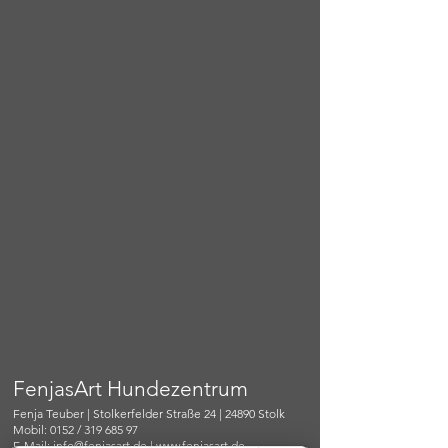
FenjasArt Hundezentrum
Fenja Teuber | Stolkerfelder Straße 24 | 24890 Stolk
Mobil: 0152 / 319 685 97
E-Mail:
info@fenjasart.de
|
www.fenjasart.de