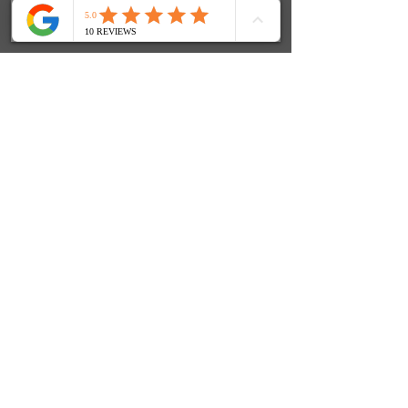
SOCIALS
© 2024 FenjasArt
created by WorKnLiFe-Coaching