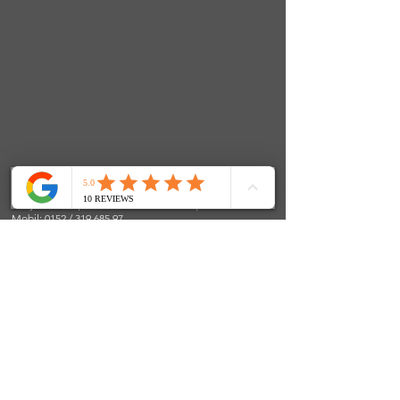
FenjasArt Hundezentrum
Fenja Teuber | Stolkerfelder Straße 24 | 24890 Stolk
Mobil: 0152 / 319 685 97
E-Mail:
info@fenjasart.de
|
www.fenjasart.de
SOCIALS
© 2024 FenjasArt
created by WorKnLiFe-Coaching