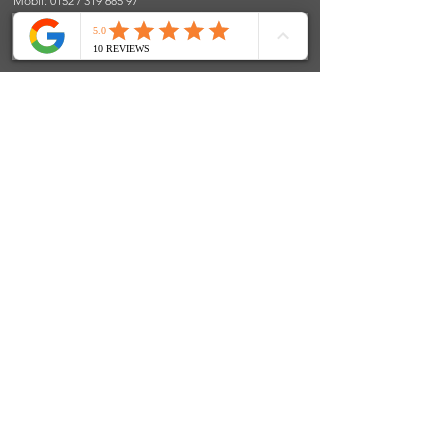
Mobil: 0152 / 319 685 97
E-Mail:
info@fenjasart.de
|
www.fenjasart.de
SOCIALS
© 2024 FenjasArt
created by WorKnLiFe-Coaching