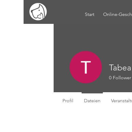
Start
Online-Gesch
Tabea
0
Follower
Profil
Dateien
Veranstal