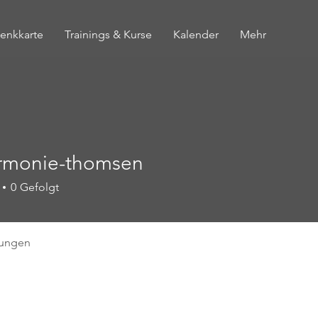
enkkarte
Trainings & Kurse
Kalender
Mehr
armonie-thomsen
nie-thomsen
0
Gefolgt
tungen