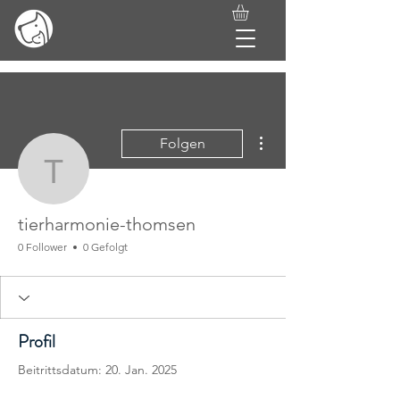
Weitere Optionen
Folgen
tierharmonie-thomsen
tierharmonie-thomsen
0 Follower
0 Gefolgt
Profil
Beitrittsdatum: 20. Jan. 2025