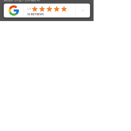
Mobil: 0152 / 319 685 97
E-Mail:
info@fenjasart.de
|
www.fenjasart.de
SOCIALS
© 2024 FenjasArt
created by WorKnLiFe-Coaching