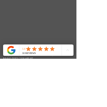
FenjasArt Hundezentrum
Fenja Teuber | Stolkerfelder Straße 24 | 24890 Stolk
Mobil: 0152 / 319 685 97
E-Mail:
info@fenjasart.de
|
www.fenjasart.de
SOCIALS
© 2024 FenjasArt
created by WorKnLiFe-Coaching